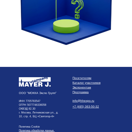
Посетителям
Каталог участников
Экспонентам
Программа
ООО "МОККА Экспо Групп"
info@hhexpo.ru
ИНН 7705783547
ОГРН 5077746336058
+7 (495) 363-50-32
ОКВЭД 82.30
г. Москва, Летниковская ул., д.
10, стр. 4, БЦ «Святогор-4»
Политика Cookie
Политика обработки данных