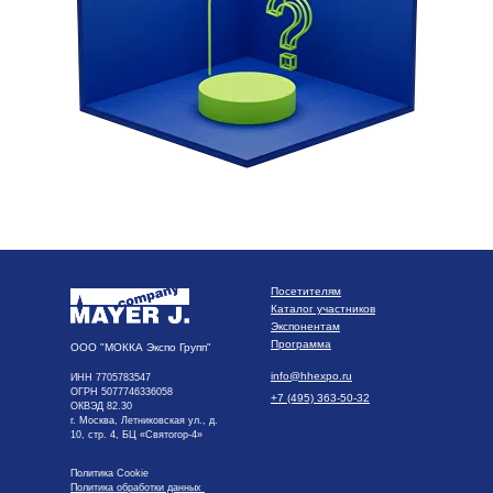
Посетителям
Каталог участников
Экспонентам
Программа
ООО "МОККА Экспо Групп"
info@hhexpo.ru
ИНН 7705783547
ОГРН 5077746336058
+7 (495) 363-50-32
ОКВЭД 82.30
г. Москва, Летниковская ул., д.
10, стр. 4, БЦ «Святогор-4»
Политика Cookie
Политика обработки данных