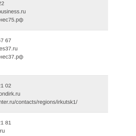
22
usiness.ru
знес75.рф
67 67
es37.ru
знес37.рф
21 02
ndirk.ru
er.ru/contacts/regions/irkutsk1/
21 81
ru