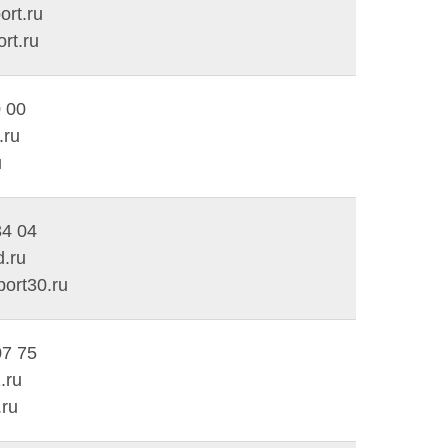
rt.ru
rt.ru
0 00
.ru
u
34 04
.ru
ort30.ru
07 75
.ru
.ru