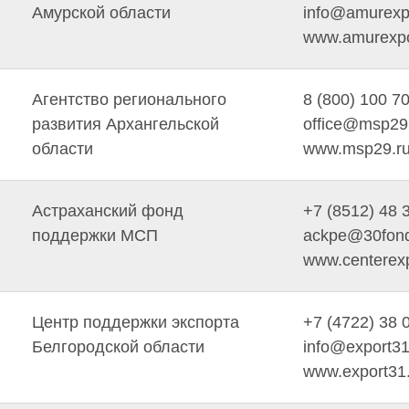
Амурской области
info@amurexpo
www.amurexpo
Агентство регионального
8 (800) 100 7
развития Архангельской
office@msp29
области
www.msp29.r
Астраханский фонд
+7 (8512) 48 
поддержки МСП
ackpe@30fond
www.centerexp
Центр поддержки экспорта
+7 (4722) 38 
Белгородской области
info@export31
www.export31