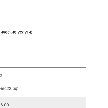
ические услуги)
22
u
знес22.рф
26 09