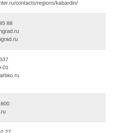
er.ru/contacts/regions/kabardin/
 45 88
ngrad.ru
grad.ru
-337
9-01
arbko.ru
 800
ru
02 27