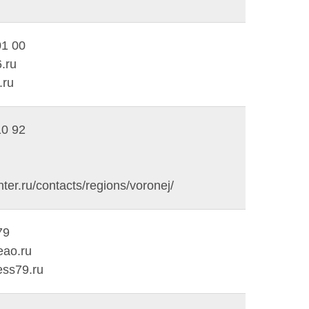
01 00
.ru
.ru
10 92
er.ru/contacts/regions/voronej/
79
eao.ru
ss79.ru