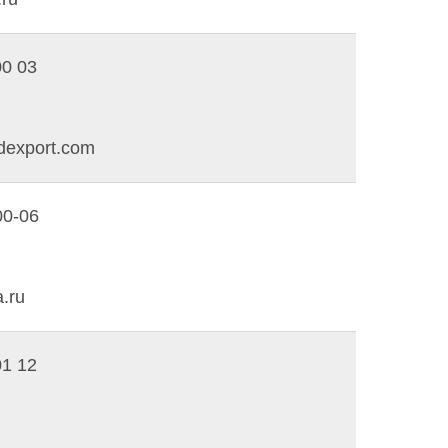
00 03
dexport.com
00-06
u
.ru
01 12
u