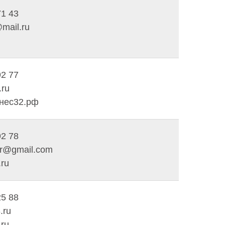
71 43
mail.ru
92 77
.ru
знес32.рф
92 78
br@gmail.com
.ru
25 88
.ru
.ru