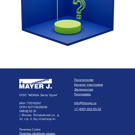
Посетителям
Каталог участников
Экспонентам
Программа
ООО "МОККА Экспо Групп"
info@hhexpo.ru
ИНН 7705783547
ОГРН 5077746336058
+7 (495) 363-50-32
ОКВЭД 82.30
г. Москва, Летниковская ул., д.
10, стр. 4, БЦ «Святогор-4»
Политика Cookie
Политика обработки данных