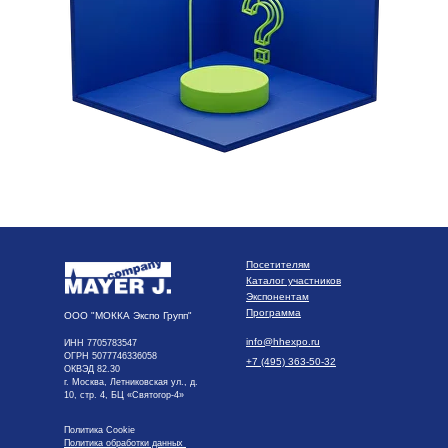
Посетителям
Каталог участников
Экспонентам
Программа
ООО "МОККА Экспо Групп"
info@hhexpo.ru
ИНН 7705783547
ОГРН 5077746336058
+7 (495) 363-50-32
ОКВЭД 82.30
г. Москва, Летниковская ул., д.
10, стр. 4, БЦ «Святогор-4»
Политика Cookie
Политика обработки данных