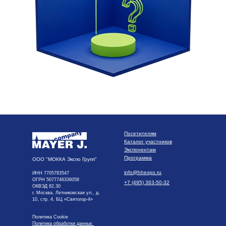
Посетителям
Каталог участников
Экспонентам
Программа
ООО "МОККА Экспо Групп"
info@hhexpo.ru
ИНН 7705783547
ОГРН 5077746336058
+7 (495) 363-50-32
ОКВЭД 82.30
г. Москва, Летниковская ул., д.
10, стр. 4, БЦ «Святогор-4»
Политика Cookie
Политика обработки данных