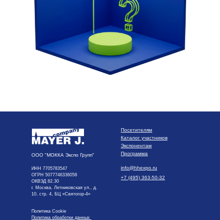
Посетителям
Каталог участников
Экспонентам
Программа
ООО "МОККА Экспо Групп"
info@hhexpo.ru
ИНН 7705783547
ОГРН 5077746336058
+7 (495) 363-50-32
ОКВЭД 82.30
г. Москва, Летниковская ул., д.
10, стр. 4, БЦ «Святогор-4»
Политика Cookie
Политика обработки данных