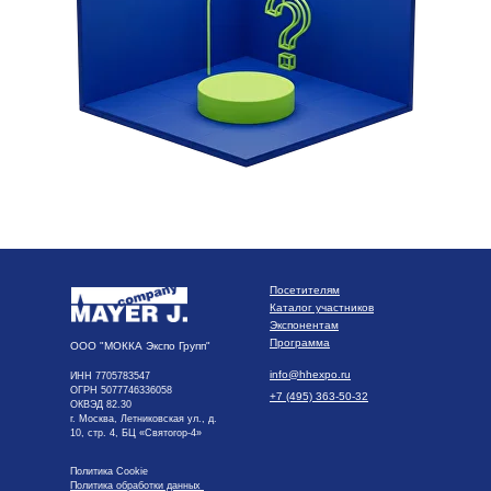
Посетителям
Каталог участников
Экспонентам
Программа
ООО "МОККА Экспо Групп"
info@hhexpo.ru
ИНН 7705783547
ОГРН 5077746336058
+7 (495) 363-50-32
ОКВЭД 82.30
г. Москва, Летниковская ул., д.
10, стр. 4, БЦ «Святогор-4»
Политика Cookie
Политика обработки данных