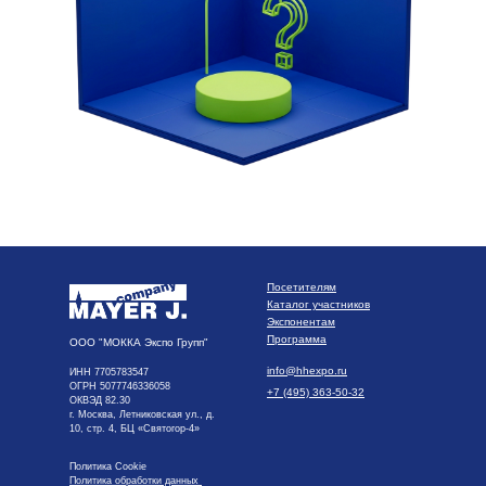
Посетителям
Каталог участников
Экспонентам
Программа
ООО "МОККА Экспо Групп"
info@hhexpo.ru
ИНН 7705783547
ОГРН 5077746336058
+7 (495) 363-50-32
ОКВЭД 82.30
г. Москва, Летниковская ул., д.
10, стр. 4, БЦ «Святогор-4»
Политика Cookie
Политика обработки данных