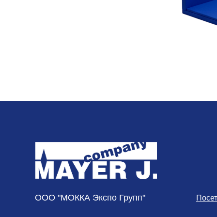
ООО "МОККА Экспо Групп"
Посе