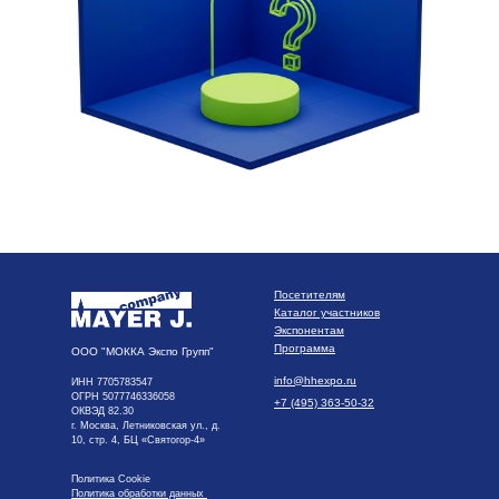
Посетителям
Каталог участников
Экспонентам
Программа
ООО "МОККА Экспо Групп"
info@hhexpo.ru
ИНН 7705783547
ОГРН 5077746336058
+7 (495) 363-50-32
ОКВЭД 82.30
г. Москва, Летниковская ул., д.
10, стр. 4, БЦ «Святогор-4»
Политика Cookie
Политика обработки данных